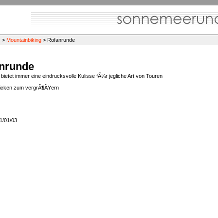
s
>
Mountainbiking
>
Rofanrunde
nrunde
bietet immer eine eindrucksvolle Kulisse fÃ¼r jegliche Art von Touren
klicken zum vergrÃ¶ÃŸern
1/01/03