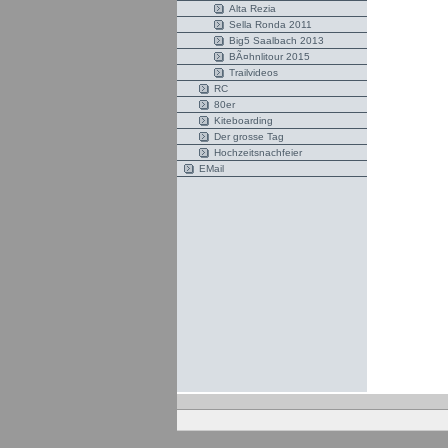
Alta Rezia
Sella Ronda 2011
Big5 Saalbach 2013
BÃ¤hnlitour 2015
Trailvideos
RC
80er
Kiteboarding
Der grosse Tag
Hochzeitsnachfeier
EMail