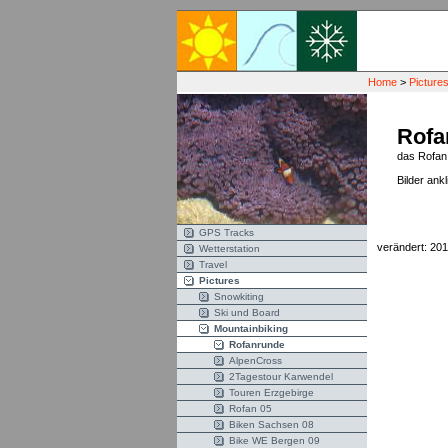
Home
>
Picture
Rofa
das Rofan 
Bilder an
GPS Tracks
verändert: 201
Wetterstation
Travel
Pictures
Snowkiting
Ski und Board
Mountainbiking
Rofanrunde
AlpenCross
2Tagestour Karwendel
Touren Erzgebirge
Rofan 05
Biken Sachsen 08
Bike WE Bergen 09